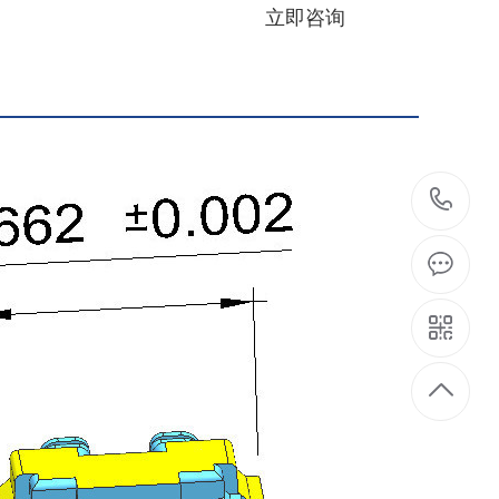
0755-89366810
立即咨询
07
8