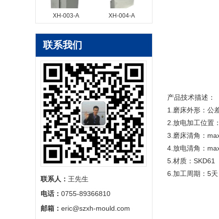
XH-003-A
XH-004-A
联系我们
产品技术描述：
1.磨床外形：公差±
2.放电加工位置：
3.磨床清角：max
4.放电清角：max
5.材质：SKD61 
6.加工周期：5天
联系人：
王先生
电话：
0755-89366810
邮箱：
eric@szxh-mould.com