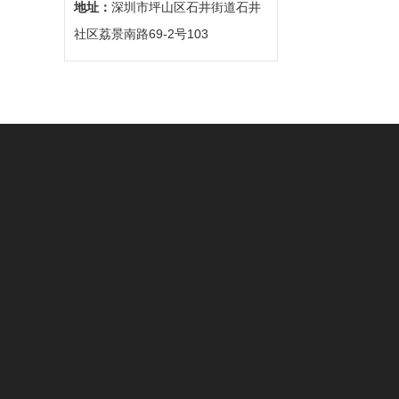
地址：
深圳市坪山区石井街道石井
社区荔景南路69-2号103
关于我们
产品中心
新闻中心
公司简介
精密模具工件
公司新闻